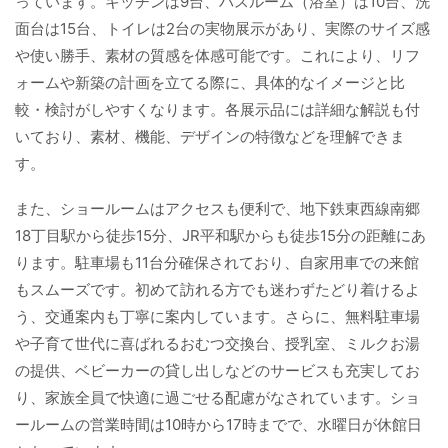
っています。キッチンは9台、バスルーム（浴室）は10台、洗
面台は15台、トイレは2台の実物展示があり、実際のサイズ感
や使い勝手、素材の質感を体感可能です。これにより、リフ
ォームや新築の計画を立てる際に、具体的なイメージと比
較・検討がしやすくなります。各展示品には詳細な解説も付
いており、素材、機能、デザインの特徴などを理解できま
す。
また、ショールームはアクセスも便利で、地下鉄東西線南郷
18丁目駅から徒歩15分、JR平和駅からも徒歩15分の距離にあ
ります。駐車場も11台分確保されており、自家用車での来館
もスムーズです。初めて訪れる方でも迷わずたどり着けるよ
う、交通案内も丁寧に案内しています。さらに、無料駐車場
や子育て世代に喜ばれるおむつ交換台、授乳室、ミルクお湯
の提供、ベビーカーの貸し出しなどのサービスも充実してお
り、家族全員で快適に過ごせる配慮がなされています。ショ
ールームの営業時間は10時から17時までで、水曜日が休館日